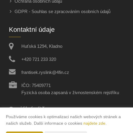
Ochrana osobních údajů
GDPR - Souhlas se zpracováním osobních údajů
Kontaktní údaje
Huťská 1294, Kladno
+420 721 233 320
frantisek.ryslink@4fin.cz
IČO: 75409771
Fyzická osoba zapsaná v živnostenském rejstříku
Sociální sítě
Používáme cookies k optimalizaci našich webových stránek a
našich služeb. Další informace o cookies
najdete zde
.