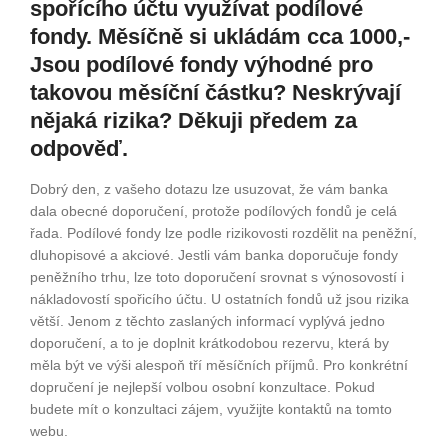
spořícího účtu využívat podílové
fondy. Měsíčně si ukládám cca 1000,-
Jsou podílové fondy výhodné pro
takovou měsíční částku? Neskrývají
nějaká rizika? Děkuji předem za
odpověď.
Dobrý den, z vašeho dotazu lze usuzovat, že vám banka
dala obecné doporučení, protože podílových fondů je celá
řada. Podílové fondy lze podle rizikovosti rozdělit na peněžní,
dluhopisové a akciové. Jestli vám banka doporučuje fondy
peněžního trhu, lze toto doporučení srovnat s výnosovostí i
nákladovostí spořicího účtu. U ostatních fondů už jsou rizika
větší. Jenom z těchto zaslaných informací vyplývá jedno
doporučení, a to je doplnit krátkodobou rezervu, která by
měla být ve výši alespoň tří měsíčních příjmů. Pro konkrétní
dopručení je nejlepší volbou osobní konzultace. Pokud
budete mít o konzultaci zájem, využijte kontaktů na tomto
webu.