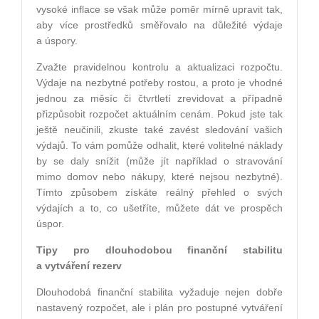
vysoké inflace se však může poměr mírně upravit tak,
aby více prostředků směřovalo na důležité výdaje
a úspory.
Zvažte pravidelnou kontrolu a aktualizaci rozpočtu.
Výdaje na nezbytné potřeby rostou, a proto je vhodné
jednou za měsíc či čtvrtletí zrevidovat a případně
přizpůsobit rozpočet aktuálním cenám. Pokud jste tak
ještě neučinili, zkuste také zavést sledování vašich
výdajů. To vám pomůže odhalit, které volitelné náklady
by se daly snížit (může jít například o stravování
mimo domov nebo nákupy, které nejsou nezbytné).
Tímto způsobem získáte reálný přehled o svých
výdajích a to, co ušetříte, můžete dát ve prospěch
úspor.
Tipy pro dlouhodobou finanční stabilitu
a vytváření rezerv
Dlouhodobá finanční stabilita vyžaduje nejen dobře
nastavený rozpočet, ale i plán pro postupné vytváření