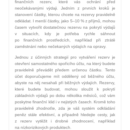
finančních rezerv, které vás ochrání před
neočekávanými výdaji. Jedním z prvních kroků je
stanovení částky, kterou chcete na rezervy pravidelně
odkládat. I menší částky, jako 5–10 % z příjmů, mohou
časem vytvořit dostatečnou rezervu na pokrytí výdajů
v situacích, kdy je potřeba rychle sáhnout
po finančních prostředcích, například při ztrátě
zaměstnání nebo nečekaných výdajích na opravy.
Jednou z účinných strategií pro vytváření rezerv je
otevření samostatného spořicího účtu, na který budete
pravidelně převádět předem určenou částku. Tento
účet doporučujeme mít oddělený od běžného účtu,
abyste na něj nesahali při běžných výdajích. Rezervy,
které budete budovat, mohou sloužit k pokrytí
základních výdajů po dobu několika měsíců, což vám
poskytne finanční klid i v nejistých časech. Kromě toho
pravidelně zhodnoťte, zda je váš systém odkládání
peněz stále efektivní, a případně hledejte cesty, jak
z rezerv vytěžit i drobné zhodnocení, například
na nízkorizikových produktech.