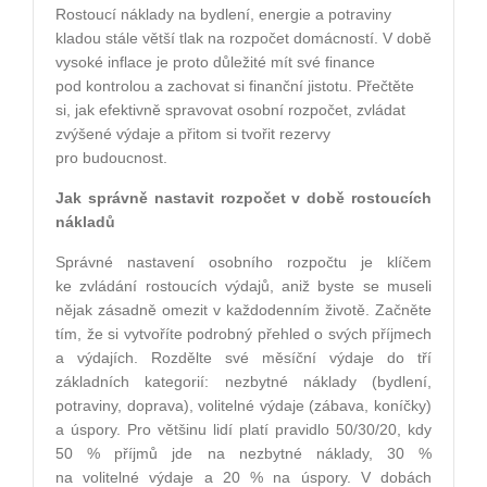
Rostoucí náklady na bydlení, energie a potraviny
kladou stále větší tlak na rozpočet domácností. V době
vysoké inflace je proto důležité mít své finance
pod kontrolou a zachovat si finanční jistotu. Přečtěte
si, jak efektivně spravovat osobní rozpočet, zvládat
zvýšené výdaje a přitom si tvořit rezervy
pro budoucnost.
Jak správně nastavit rozpočet v době rostoucích
nákladů
Správné nastavení osobního rozpočtu je klíčem
ke zvládání rostoucích výdajů, aniž byste se museli
nějak zásadně omezit v každodenním životě. Začněte
tím, že si vytvoříte podrobný přehled o svých příjmech
a výdajích. Rozdělte své měsíční výdaje do tří
základních kategorií: nezbytné náklady (bydlení,
potraviny, doprava), volitelné výdaje (zábava, koníčky)
a úspory. Pro většinu lidí platí pravidlo 50/30/20, kdy
50 % příjmů jde na nezbytné náklady, 30 %
na volitelné výdaje a 20 % na úspory. V dobách