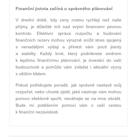
Finanční jistota začíná u správného plánování
V dnešní době, kdy ceny rostou rychleji než naše
příjmy, je důležité mít nad svými financemi pevnou
kontrolu. Efektivní správa rozpočtu a budování
finančních rezerv mohou výrazně snížit stres spojený
s nenadálými výdaji a přinést vám pocit jistoty
a stability. Každý krok, který podniknete směrem
k lepšímu finančnímu plánování, je investicí do vaší
budoucnosti a pomůže vám zvládat i aktuální výzvy
s větším klidem.
Pokud potřebujete poradit, jak správně nastavit svůj
rozpočet, nebo chcete zjistit, jaké nástroje vám mohou
pomoci efektivně spořit, neváhejte se na mne obrátit.
Bude mi potěšením pomoci vám s vaší cestou
k finanční nezávislosti.