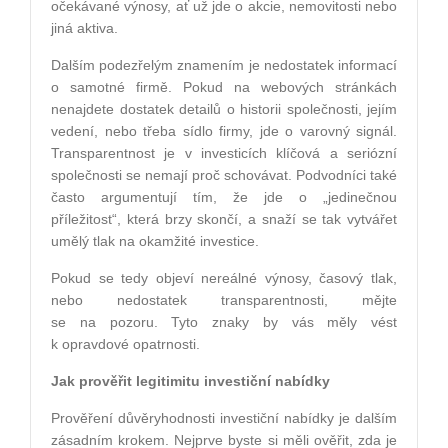
očekávané výnosy, ať už jde o akcie, nemovitosti nebo
jiná aktiva.
Dalším podezřelým znamením je nedostatek informací
o samotné firmě. Pokud na webových stránkách
nenajdete dostatek detailů o historii společnosti, jejím
vedení, nebo třeba sídlo firmy, jde o varovný signál.
Transparentnost je v investicích klíčová a seriózní
společnosti se nemají proč schovávat. Podvodníci také
často argumentují tím, že jde o „jedinečnou
příležitost“, která brzy skončí, a snaží se tak vytvářet
umělý tlak na okamžité investice.
Pokud se tedy objeví nereálné výnosy, časový tlak,
nebo nedostatek transparentnosti, mějte
se na pozoru. Tyto znaky by vás měly vést
k opravdové opatrnosti.
Jak prověřit legitimitu investiční nabídky
Prověření důvěryhodnosti investiční nabídky je dalším
zásadním krokem. Nejprve byste si měli ověřit, zda je