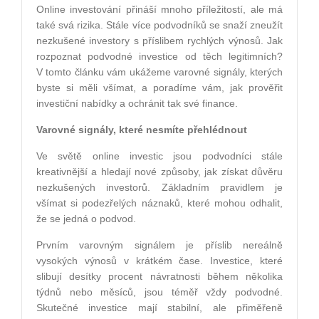
Online investování přináší mnoho příležitostí, ale má
také svá rizika. Stále více podvodníků se snaží zneužít
nezkušené investory s příslibem rychlých výnosů. Jak
rozpoznat podvodné investice od těch legitimních?
V tomto článku vám ukážeme varovné signály, kterých
byste si měli všímat, a poradíme vám, jak prověřit
investiční nabídky a ochránit tak své finance.
Varovné signály, které nesmíte přehlédnout
Ve světě online investic jsou podvodníci stále
kreativnější a hledají nové způsoby, jak získat důvěru
nezkušených investorů. Základním pravidlem je
všímat si podezřelých náznaků, které mohou odhalit,
že se jedná o podvod.
Prvním varovným signálem je příslib nereálně
vysokých výnosů v krátkém čase. Investice, které
slibují desítky procent návratnosti během několika
týdnů nebo měsíců, jsou téměř vždy podvodné.
Skutečné investice mají stabilní, ale přiměřeně