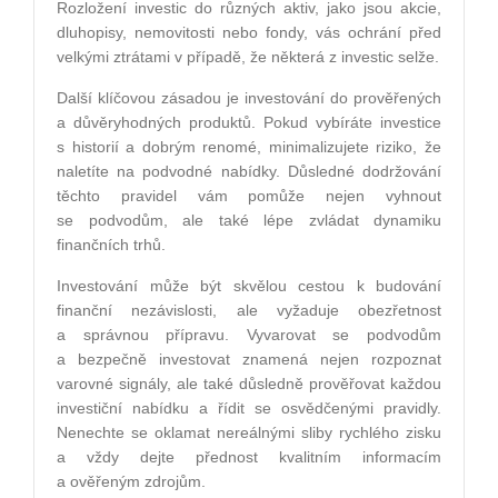
Rozložení investic do různých aktiv, jako jsou akcie,
dluhopisy, nemovitosti nebo fondy, vás ochrání před
velkými ztrátami v případě, že některá z investic selže.
Další klíčovou zásadou je investování do prověřených
a důvěryhodných produktů. Pokud vybíráte investice
s historií a dobrým renomé, minimalizujete riziko, že
naletíte na podvodné nabídky. Důsledné dodržování
těchto pravidel vám pomůže nejen vyhnout
se podvodům, ale také lépe zvládat dynamiku
finančních trhů.
Investování může být skvělou cestou k budování
finanční nezávislosti, ale vyžaduje obezřetnost
a správnou přípravu. Vyvarovat se podvodům
a bezpečně investovat znamená nejen rozpoznat
varovné signály, ale také důsledně prověřovat každou
investiční nabídku a řídit se osvědčenými pravidly.
Nenechte se oklamat nereálnými sliby rychlého zisku
a vždy dejte přednost kvalitním informacím
a ověřeným zdrojům.