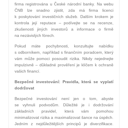
firma registrována u České národní banky. Na webu
ČNB lze snadno zjistit, zda má firma licenci
k poskytování investičních služeb. Dalším krokem je
kontrola její reputace – podívejte se na recenze,
zkušenosti jiných investorů a informace o firmě
na nezávislých fórech.
Pokud máte pochybnosti, konzultujte nabídku
s odborníkem, například s finančním poradcem, který
vám může pomoci posoudit rizika. Nikdy nejednejte
impulzivně – důkladné prověření je klíčem k ochraně
vašich financí.
Bezpečné investování: Pravidla, která se vyplatí
dodržovat
Bezpečné investování není jen o tom, abyste
se vyhnuli podvodům. Důležité je i dodržování
základních pravidel, která vám pomohou
minimalizovat rizika a maximalizovat šance na úspěch.
Jedním z nejdůležitějších principů je diverzifikace.