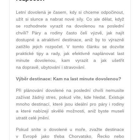
Letní dovolená je časem, kdy si chceme odpočinout,
užít si slunce a nabrat nové síly. Co ale dělat, když
se rozhodnete vyrazit na dovolenou na poslední
chvíli? Páry a rodiny často čelí výzvě, jak najít
dostupné a atraktivní destinace, aniž by to výrazně
zatížilo jejich rozpočet. V tomto článku se dozvíte
praktické tipy a rady, jak efektivně naplánovat last
minute dovolenou, kam vyrazit a jak ušetřit
na dopravě, ubytování i stravování.
Výběr destinace: Kam na last minute dovolenou?
Při plánování dovolené na poslední chvíli nemusíte
zažívat žádný stres, pokud víte, kde hledat. Existuje
mnoho destinací, které jsou ideální pro páry i rodiny
a které nabízejí skvělé možnosti, aniž byste museli
utratit celé jmění.
Pokud sníte o dovolené u moře, zvažte destinace
v Evropě jako třeba Chorvatsko, Řecko nebo