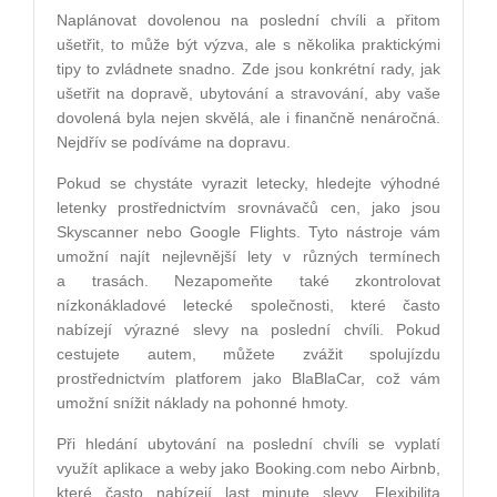
Naplánovat dovolenou na poslední chvíli a přitom
ušetřit, to může být výzva, ale s několika praktickými
tipy to zvládnete snadno. Zde jsou konkrétní rady, jak
ušetřit na dopravě, ubytování a stravování, aby vaše
dovolená byla nejen skvělá, ale i finančně nenáročná.
Nejdřív se podíváme na dopravu.
Pokud se chystáte vyrazit letecky, hledejte výhodné
letenky prostřednictvím srovnávačů cen, jako jsou
Skyscanner nebo Google Flights. Tyto nástroje vám
umožní najít nejlevnější lety v různých termínech
a trasách. Nezapomeňte také zkontrolovat
nízkonákladové letecké společnosti, které často
nabízejí výrazné slevy na poslední chvíli. Pokud
cestujete autem, můžete zvážit spolujízdu
prostřednictvím platforem jako BlaBlaCar, což vám
umožní snížit náklady na pohonné hmoty.
Při hledání ubytování na poslední chvíli se vyplatí
využít aplikace a weby jako Booking.com nebo Airbnb,
které často nabízejí last minute slevy. Flexibilita