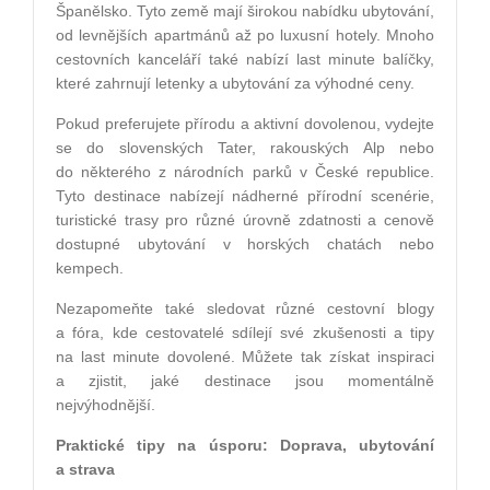
Španělsko. Tyto země mají širokou nabídku ubytování,
od levnějších apartmánů až po luxusní hotely. Mnoho
cestovních kanceláří také nabízí last minute balíčky,
které zahrnují letenky a ubytování za výhodné ceny.
Pokud preferujete přírodu a aktivní dovolenou, vydejte
se do slovenských Tater, rakouských Alp nebo
do některého z národních parků v České republice.
Tyto destinace nabízejí nádherné přírodní scenérie,
turistické trasy pro různé úrovně zdatnosti a cenově
dostupné ubytování v horských chatách nebo
kempech.
Nezapomeňte také sledovat různé cestovní blogy
a fóra, kde cestovatelé sdílejí své zkušenosti a tipy
na last minute dovolené. Můžete tak získat inspiraci
a zjistit, jaké destinace jsou momentálně
nejvýhodnější.
Praktické tipy na úsporu: Doprava, ubytování
a strava