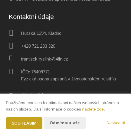
Kontaktní údaje
Huťská 1294, Kladno
+420 721 233 320
frantisek.ryslink@4fin.cz
IČO: 75409771
Fyzická osoba zapsaná v živnostenském rejstříku
Sociální sítě
Používáme cookies k optimalizaci našich webových stránek a
našich služeb. Další informace o cookies
najdete zde
.
Nastavení
Odmítnout vše
SOUHLASÍM