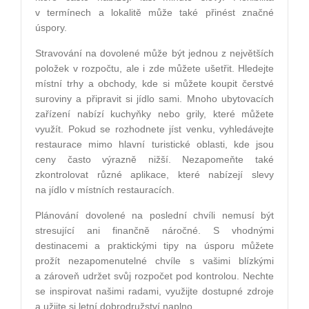
v termínech a lokalitě může také přinést značné
úspory.
Stravování na dovolené může být jednou z největších
položek v rozpočtu, ale i zde můžete ušetřit. Hledejte
místní trhy a obchody, kde si můžete koupit čerstvé
suroviny a připravit si jídlo sami. Mnoho ubytovacích
zařízení nabízí kuchyňky nebo grily, které můžete
využít. Pokud se rozhodnete jíst venku, vyhledávejte
restaurace mimo hlavní turistické oblasti, kde jsou
ceny často výrazně nižší. Nezapomeňte také
zkontrolovat různé aplikace, které nabízejí slevy
na jídlo v místních restauracích.
Plánování dovolené na poslední chvíli nemusí být
stresující ani finančně náročné. S vhodnými
destinacemi a praktickými tipy na úsporu můžete
prožít nezapomenutelné chvíle s vašimi blízkými
a zároveň udržet svůj rozpočet pod kontrolou. Nechte
se inspirovat našimi radami, využijte dostupné zdroje
a užijte si letní dobrodružství naplno.