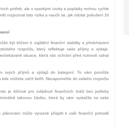
nčních potřeb, ale s vysokými úroky a poplatky mohou rychle
ět rozpoznat tato rizika a naučit se, jak odolat pokušení žít
nancí
že být klíčem k zajištění finanční stability a předcházení
tického rozpočtu, který reflektuje vaše příjmy a výdaje.
 neočekávané situace, která vás ochrání před nutností sahat
m svých příjmů a výdajů do kategorií. To vám pomůže
 a kde můžete začít šetřit. Nezapomeňte do vašeho rozpočtu
du je klíčové pro zvládnutí finančních šoků bez potřeby
inimálně takovou částku, která by vám vystačila na vaše
o plánování může výrazně přispět k vaší finanční pohodě