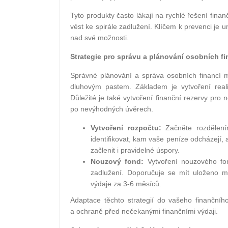
Tyto produkty často lákají na rychlé řešení fina
vést ke spirále zadlužení. Klíčem k prevenci je um
nad své možnosti.
Strategie pro správu a plánování osobních fi
Správné plánování a správa osobních financí mů
dluhovým pastem. Základem je vytvoření realis
Důležité je také vytvoření finanční rezervy pro
po nevýhodných úvěrech.
Vytvoření rozpočtu:
Začněte rozdělení
identifikovat, kam vaše peníze odcházejí,
začlenit i pravidelné úspory.
Nouzový fond:
Vytvoření nouzového fon
zadlužení. Doporučuje se mít uloženo m
výdaje za 3-6 měsíců.
Adaptace těchto strategií do vašeho finančníh
a ochraně před nečekanými finančními výdaji.