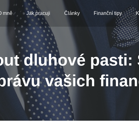
O mně
Jak pracuji
Články
Finanční tipy
K
ut dluhové pasti: 
právu vašich finan