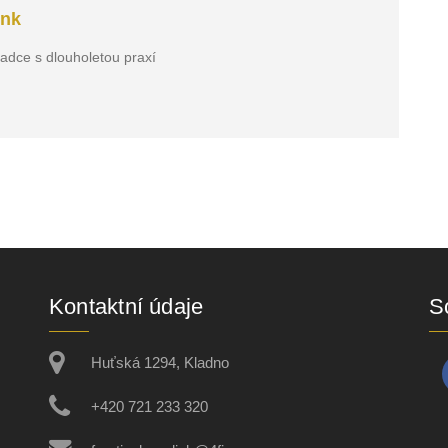
ink
radce s dlouholetou praxí
Kontaktní údaje
So
Huťská 1294, Kladno
+420 721 233 320