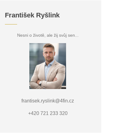
František Ryšlink
Nesni o životě, ale žij svůj sen...
frantisek.ryslink@4fin.cz
+420 721 233 320