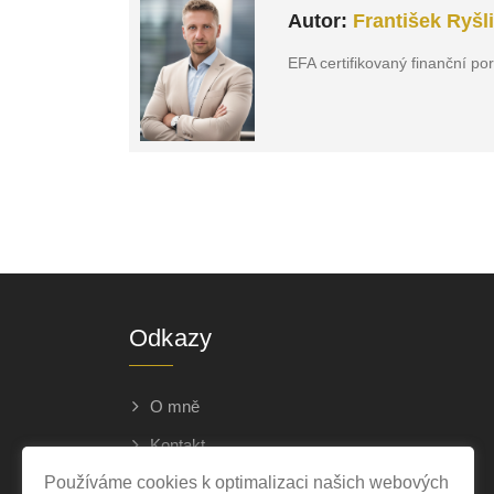
Autor:
František Ryšl
EFA certifikovaný finanční po
Odkazy
O mně
Kontakt
Používáme cookies k optimalizaci našich webových
Ochrana osobních údajů