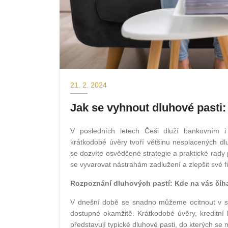
21. 2. 2024
Jak se vyhnout dluhové pasti: 
V posledních letech Češi dluží bankovním 
krátkodobé úvěry tvoří většinu nesplacených dlu
se dozvíte osvědčené strategie a praktické rady p
se vyvarovat nástrahám zadlužení a zlepšit své f
Rozpoznání dluhových pastí: Kde na vás číhají
V dnešní době se snadno můžeme ocitnout v situ
dostupné okamžitě. Krátkodobé úvěry, kreditní
představují typické dluhové pasti, do kterých s