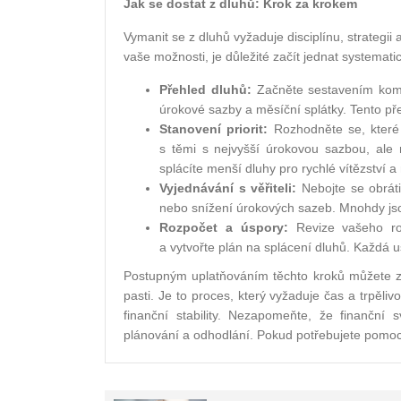
Jak se dostat z dluhů: Krok za krokem
Vymanit se z dluhů vyžaduje disciplínu, strategii a
vaše možnosti, je důležité začít jednat systemati
Přehled dluhů:
Začněte sestavením komp
úrokové sazby a měsíční splátky. Tento pře
Stanovení priorit:
Rozhodněte se, které d
s těmi s nejvyšší úrokovou sazbou, ale 
splácíte menší dluhy pro rychlé vítězství a 
Vyjednávání s věřiteli:
Nebojte se obráti
nebo snížení úrokových sazeb. Mnohdy jsou 
Rozpočet a úspory:
Revize vašeho roz
a vytvořte plán na splácení dluhů. Každá u
Postupným uplatňováním těchto kroků můžete za
pasti. Je to proces, který vyžaduje čas a trpěl
finanční stability. Nezapomeňte, že finanční 
plánování a odhodlání. Pokud potřebujete pomoc