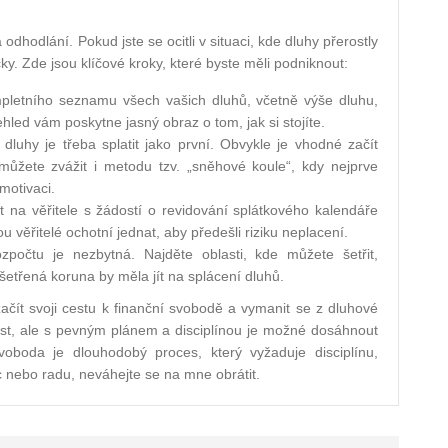
 odhodlání. Pokud jste se ocitli v situaci, kde dluhy přerostly
cky. Zde jsou klíčové kroky, které byste měli podniknout:
letního seznamu všech vašich dluhů, včetně výše dluhu,
hled vám poskytne jasný obraz o tom, jak si stojíte.
luhy je třeba splatit jako první. Obvykle je vhodné začít
můžete zvážit i metodu tzv. „sněhové koule“, kdy nejprve
motivaci.
t na věřitele s žádostí o revidování splátkového kalendáře
věřitelé ochotní jednat, aby předešli riziku neplacení.
počtu je nezbytná. Najděte oblasti, kde můžete šetřit,
šetřená koruna by měla jít na splácení dluhů.
čít svoji cestu k finanční svobodě a vymanit se z dluhové
ivost, ale s pevným plánem a disciplínou je možné dosáhnout
svoboda je dlouhodobý proces, který vyžaduje disciplínu,
 nebo radu, neváhejte se na mne obrátit.