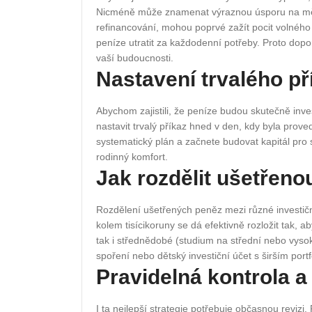
Nicméně může znamenat výraznou úsporu na měsí
refinancování, mohou poprvé zažít pocit volného
peníze utratit za každodenní potřeby. Proto dopo
vaší budoucnosti.
Nastavení trvalého př
Abychom zajistili, že peníze budou skutečně in
nastavit trvalý příkaz hned v den, kdy byla pro
systematický plán a začnete budovat kapitál pro 
rodinný komfort.
Jak rozdělit ušetřeno
Rozdělení ušetřených peněz mezi různé investičn
kolem tisícikoruny se dá efektivně rozložit tak, 
tak i střednědobé (studium na střední nebo vysok
spoření nebo dětský investiční účet s širším port
Pravidelná kontrola a
I ta nejlepší strategie potřebuje občasnou revizi. 