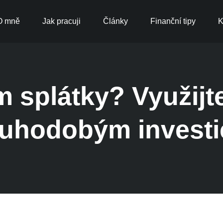
O mně
Jak pracuji
Články
Finanční tipy
K
m splátky? Využijt
ouhodobým investi