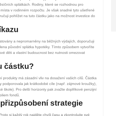
čních splátkách. Rodiny, které se rozhodnou pro
 místa v rodinném rozpočtu. Je však snadné tyto ušetřené
ručuji pohlížet na tuto částku jako na možnost investice do
íkazu
vestovány a nepromarněny na běžných výdajích, doporučuji
vedena původní splátka hypotéky. Tímto způsobem vytvoříte
své děti a vlastní budoucnost bez nutnosti omezovat
u částku?
í produkty má zásadní vliv na dosažení vašich cílů. Částka
aby podporovala jak krátkodobé cíle (např. zájmové kroužky),
é škole). Pro delší horizonty pak zvažte doplňkové penzijní
foliem fondů.
 přizpůsobení strategie
Proto si každý rok najděte chvíli času a zkontrolujte své