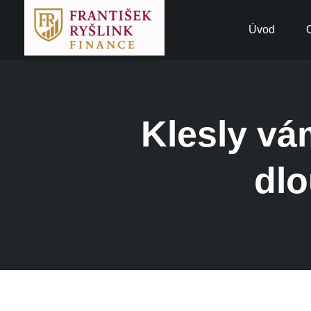
Úvod
Klesly vá
dl