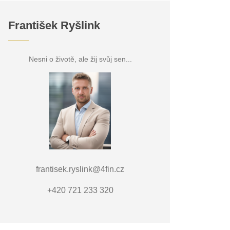
František Ryšlink
Nesni o životě, ale žij svůj sen...
frantisek.ryslink@4fin.cz
+420 721 233 320