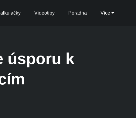
alkulačky
Videotipy
Poradna
Více
e úsporu k
cím