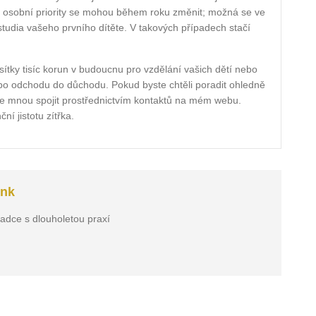
vaše osobní priority se mohou během roku změnit; možná se ve
 studia vašeho prvního dítěte. V takových případech stačí
ky tisíc korun v budoucnu pro vzdělání vašich dětí nebo
 po odchodu do důchodu. Pokud byste chtěli poradit ohledně
se mnou spojit prostřednictvím kontaktů na mém webu.
í jistotu zítřka.
ink
radce s dlouholetou praxí