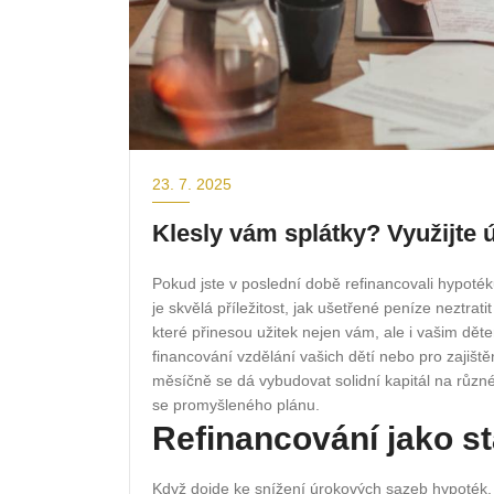
23. 7. 2025
Klesly vám splátky? Využijte
Pokud jste v poslední době refinancovali hypotéku
je skvělá příležitost, jak ušetřené peníze neztrat
které přinesou užitek nejen vám, ale i vašim dět
financování vzdělání vašich dětí nebo pro zajišt
měsíčně se dá vybudovat solidní kapitál na různé ž
se promyšleného plánu.
Refinancování jako st
Když dojde ke snížení úrokových sazeb hypoték,