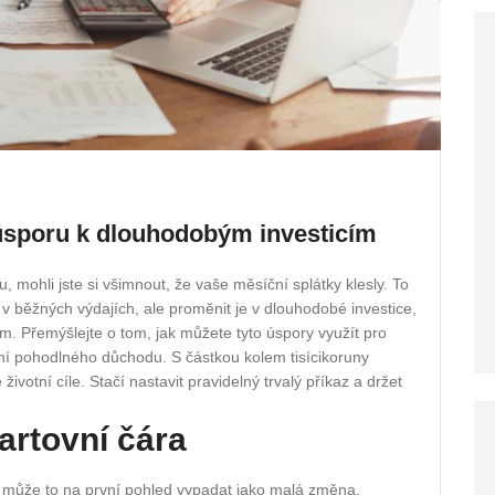
 úsporu k dlouhodobým investicím
, mohli jste si všimnout, že vaše měsíční splátky klesly. To
it v běžných výdajích, ale proměnit je v dlouhodobé investice,
em. Přemýšlejte o tom, jak můžete tyto úspory využít pro
ění pohodlného důchodu. S částkou kolem tisícikoruny
ivotní cíle. Stačí nastavit pravidelný trvalý příkaz a držet
artovní čára
 může to na první pohled vypadat jako malá změna.