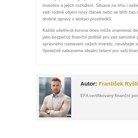
investice a jejich rozložení. Situace na trhu i 
vaší rodině objeví nový článek nebo se blíží čas
drobné úpravy v alokaci prostředků.
Každá ušetřená koruna dnes může znamenat desít
jako bezpečný finanční polštář pro vás samotné
správného nastavení vašich investic, neváhejte 
Společně nalezneme ideální řešení pro vaši finančn
Autor:
František Ryšl
EFA certifikovaný finanční po