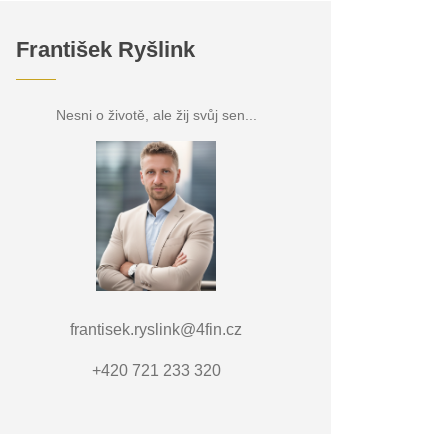
František Ryšlink
Nesni o životě, ale žij svůj sen...
frantisek.ryslink@4fin.cz
+420 721 233 320