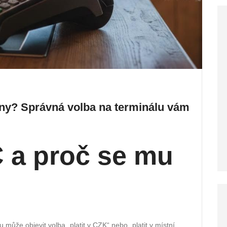
ny? Správná volba na terminálu vám
C a proč se mu
 může objevit volba „platit v CZK“ nebo „platit v místní