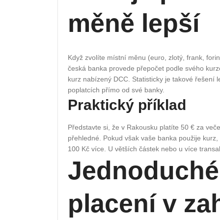
měně lepší
Když zvolíte místní měnu (euro, zlotý, frank, for
česká banka provede přepočet podle svého kurzov
kurz nabízený DCC. Statisticky je takové řešení 
poplatcích přímo od své banky.
Praktický příklad
Představte si, že v Rakousku platíte 50 € za več
přehledné. Pokud však vaše banka použije kurz, k
100 Kč více. U větších částek nebo u více transa
Jednoduché 
placení v za