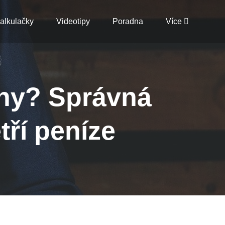
alkulačky
Videotipy
Poradna
Více
uny? Správná
tří peníze