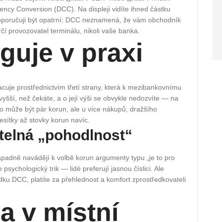
ncy Conversion (DCC). Na displeji vidíte ihned částku
 doporučuji být opatrní: DCC neznamená, že vám obchodník
í provozovatel terminálu, nikoli vaše banka.
guje v praxi
acuje prostřednictvím třetí strany, která k mezibankovnímu
 vyšší, než čekáte, a o její výši se obvykle nedozvíte — na
y to může být pár korun, ale u více nákupů, dražšího
sítky až stovky korun navíc.
itelná „pohodlnost“
adně navádějí k volbě korun argumenty typu „je to pro
e psychologický trik — lidé preferují jasnou číslici. Ale
ku DCC, platíte za přehlednost a komfort zprostředkovateli
ba v místní