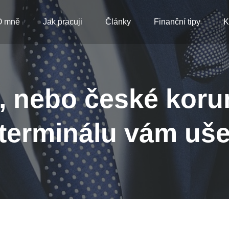
O mně
Jak pracuji
Články
Finanční tipy
K
, nebo české kor
terminálu vám uše