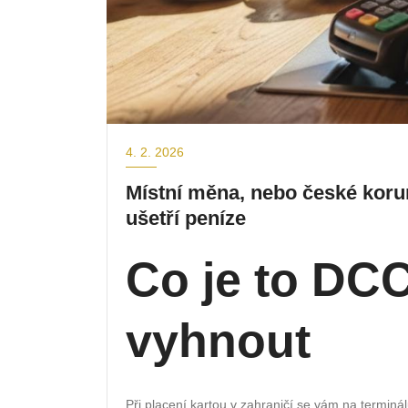
4. 2. 2026
Místní měna, nebo české koru
ušetří peníze
Co je to DC
vyhnout
Při placení kartou v zahraničí se vám na terminálu