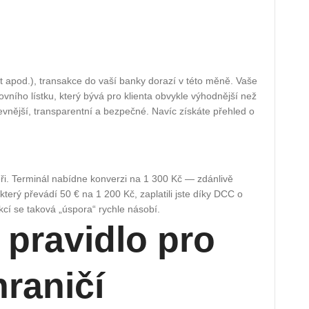
int apod.), transakce do vaší banky dorazí v této měně. Vaše
ního lístku, který bývá pro klienta obvykle výhodnější než
levnější, transparentní a bezpečné. Navíc získáte přehled o
eři. Terminál nabídne konverzi na 1 300 Kč — zdánlivě
terý převádí 50 € na 1 200 Kč, zaplatili jste díky DCC o
kcí se taková „úspora“ rychle násobí.
pravidlo pro
hraničí