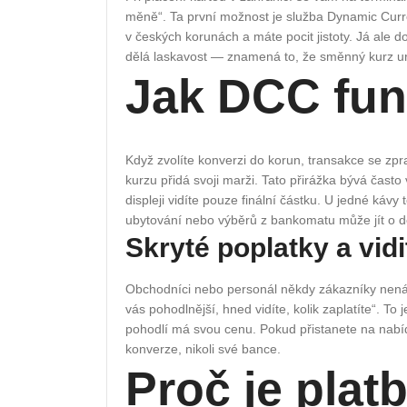
měně“. Ta první možnost je služba Dynamic Curre
v českých korunách a máte pocit jistoty. Já ale
dělá laskavost — znamená to, že směnný kurz urč
Jak DCC fun
Když zvolíte konverzi do korun, transakce se zpr
kurzu přidá svoji marži. Tato přirážka bývá často
displeji vidíte pouze finální částku. U jedné káv
ubytování nebo výběrů z bankomatu může jít o de
Skryté poplatky a vid
Obchodníci nebo personál někdy zákazníky nenáp
vás pohodlnější, hned vidíte, kolik zaplatíte“. To j
pohodlí má svou cenu. Pokud přistanete na nabíd
konverze, nikoli své bance.
Proč je plat