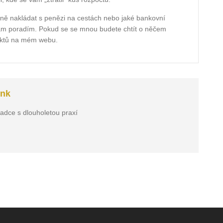
tivně nakládat s penězi na cestách nebo jaké bankovní
 vám poradím. Pokud se se mnou budete chtít o něčem
taktů na mém webu.
ink
radce s dlouholetou praxí