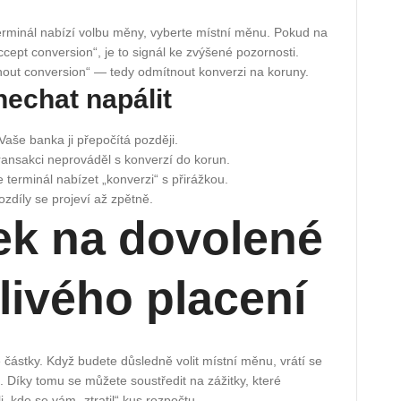
terminál nabízí volbu měny, vyberte místní měnu. Pokud na
Accept conversion“, je to signál ke zvýšené pozornosti.
hout conversion“ — tedy odmítnout konverzi na koruny.
nechat napálit
aše banka ji přepočítá později.
 transakci neprováděl s konverzí do korun.
terminál nabízet „konverzi“ s přirážkou.
rozdíly se projeví až zpětně.
ek na dovolené
livého placení
částky. Když budete důsledně volit místní měnu, vrátí se
 Díky tomu se můžete soustředit na zážitky, které
, kde se vám „ztratil“ kus rozpočtu.