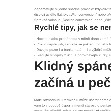
Zapamatujte si jedno snadné pravidlo: kdykoliv 
displeji uvidíte tlačítko „With conversion“ nebo „
Správná volba je „Decline conversion“ nebo „Wit
Rychlé tipy, jak se ne
- Nechte platbu proběhnout v měně dané země. V
- Pokud nejste jistí, zeptejte se pokladního, aby
- Dávejte pozor i u bankomatů — i u výběrů může 
- Sledujte si výpisy z účtu a porovnávejte kurzy; 
Klidný spán
začíná u peč
Malé rozhodnutí u terminálu může ušetřit nemalé 
vám to v podobě úspor a menší starosti o peníze.
cestování přináší, místo abyste později přemýšleli