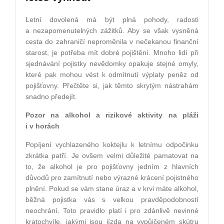
Letní dovolená má být plná pohody, radosti
a nezapomenutelných zážitků. Aby se však vysněná
cesta do zahraničí neproměnila v nečekanou finanční
starost, je potřeba mít dobré pojištění. Mnoho lidí při
sjednávání pojistky nevědomky opakuje stejné omyly,
které pak mohou vést k odmítnutí výplaty peněz od
pojišťovny. Přečtěte si, jak těmto skrytým nástrahám
snadno předejít.
Pozor na alkohol a rizikové aktivity na pláži
i v horách
Popíjení vychlazeného koktejlu k letnímu odpočinku
zkrátka patří. Je ovšem velmi důležité pamatovat na
to, že alkohol je pro pojišťovny jedním z hlavních
důvodů pro zamítnutí nebo výrazné krácení pojistného
plnění. Pokud se vám stane úraz a v krvi máte alkohol,
běžná pojistka vás s velkou pravděpodobností
neochrání. Toto pravidlo platí i pro zdánlivě nevinné
kratochvíle, jakými jsou jízda na vypůjčeném skútru