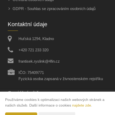
GDPR - Souhlas se zpracováním osobních údajů
Kontaktní údaje
Huťská 1294, Kladno
+420 721 233 320
frantisek.ryslink@4fin.cz
IČO: 75409771
Fyzická osoba zapsaná v živnostenském rejstříku
Sociální sítě
Používáme cookies k optimalizaci našich webových stránek a
našich služeb. Další informace o cookies
najdete zde
.