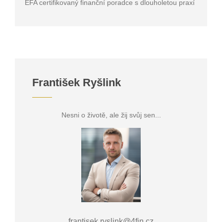
EFA certifikovaný finanční poradce s dlouholetou praxí
František Ryšlink
Nesni o životě, ale žij svůj sen...
frantisek.ryslink@4fin.cz