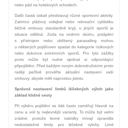
nebo pád na hotelových schodech.
Další častá úskalí představují různé sportovní aktivity.
Zatímco plážový volejbal nebo rekreační cyklistiku
běžné smlouvy standardně kryjí, u jiných sportů je
situace odlišná. Jízda na vodním skútru, potápění
s přístrojem nebo oblíbený parasailing mohou
u některých pojišťoven spadat do kategorie rizikových
nebo dokonce extrémních sportů. Pro tyto zážitky
proto může být nutné sjednat si odpovídající
připojištění. Před každým novým dobrodružstvím proto
raději pečlivě prověřte aktuální nastavení vaší
smlouvy, abyste měli naprostou jistotu.
Správné nastavení limitů léčebných výloh jako
základ klidné cesty
Při výběru pojištění se lidé často zaměřují hlavně na
cenu a volí ty nejlevnější varianty. To může být velmi
zrádné, protože levné nabídky mívají zpravidla
nedostatečné limity pro léčebné výlohy. Limit