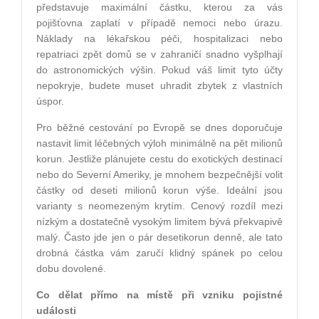
představuje maximální částku, kterou za vás
pojišťovna zaplatí v případě nemoci nebo úrazu.
Náklady na lékařskou péči, hospitalizaci nebo
repatriaci zpět domů se v zahraničí snadno vyšplhají
do astronomických výšin. Pokud váš limit tyto účty
nepokryje, budete muset uhradit zbytek z vlastních
úspor.
Pro běžné cestování po Evropě se dnes doporučuje
nastavit limit léčebných výloh minimálně na pět milionů
korun. Jestliže plánujete cestu do exotických destinací
nebo do Severní Ameriky, je mnohem bezpečnější volit
částky od deseti milionů korun výše. Ideální jsou
varianty s neomezeným krytím. Cenový rozdíl mezi
nízkým a dostatečně vysokým limitem bývá překvapivě
malý. Často jde jen o pár desetikorun denně, ale tato
drobná částka vám zaručí klidný spánek po celou
dobu dovolené.
Co dělat přímo na místě při vzniku pojistné
události