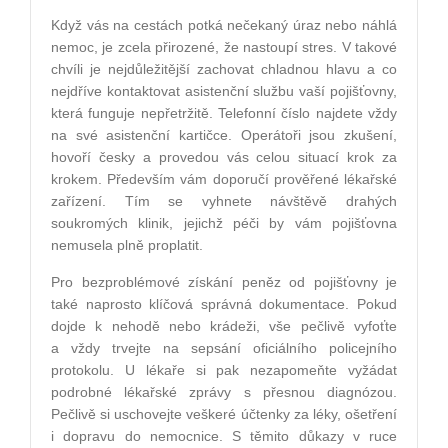
Když vás na cestách potká nečekaný úraz nebo náhlá
nemoc, je zcela přirozené, že nastoupí stres. V takové
chvíli je nejdůležitější zachovat chladnou hlavu a co
nejdříve kontaktovat asistenční službu vaší pojišťovny,
která funguje nepřetržitě. Telefonní číslo najdete vždy
na své asistenční kartičce. Operátoři jsou zkušení,
hovoří česky a provedou vás celou situací krok za
krokem. Především vám doporučí prověřené lékařské
zařízení. Tím se vyhnete návštěvě drahých
soukromých klinik, jejichž péči by vám pojišťovna
nemusela plně proplatit.
Pro bezproblémové získání peněz od pojišťovny je
také naprosto klíčová správná dokumentace. Pokud
dojde k nehodě nebo krádeži, vše pečlivě vyfoťte
a vždy trvejte na sepsání oficiálního policejního
protokolu. U lékaře si pak nezapomeňte vyžádat
podrobné lékařské zprávy s přesnou diagnózou.
Pečlivě si uschovejte veškeré účtenky za léky, ošetření
i dopravu do nemocnice. S těmito důkazy v ruce