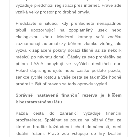
vyžaduje předchozí registraci přes internet. Právě zde
vzniká velký prostor pro drobné omyly.
Představte si situaci, kdy přehlédnete nenápadnou
tabuli upozorňující na zpoplatněný úsek nebo
ekologickou zónu. Moderní kamery vaši značku
zaznamenají automaticky během zlomku vteřiny, ale
výzva k zaplacení pokuty dorazí klidně až za několik
měsíců po návratu domů. Částky za tyto prohřešky se
přitom běžně pohybují ve vyšších desítkách eur.
Pokud dopis ignorujete nebo částku pošlete pozdě,
sankce rychle rostou a vaše cesta se tak může hodně
prodražit. Být připraven se tedy opravdu vyplatí.
Správně nastavená finanční rezerva je klíčem
k bezstarostnému létu
Každá cesta do zahraničí vyžaduje finanční
prozřetelnost. Spoléhat se pouze na běžný účet, ze
kterého hradíte každodenní chod domácnosti, není
ideální řešení. Právě zde vstupuje do hry kvalitní