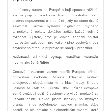
Letní cesty autem po Evropě slibují spoustu zážitků,
ale skrývají i neviditelné finanční nástrahy. Stačí
drobná nepozornost a z banální jízdy se stane drahá
záležitost. Různé systémy digitálního mýtného
a nečekané pokuty dokážou zatížit každý rodinný
rozpočet. Zjistěte, proč je kvalitní finanční polštář
naprostým základem pro vaše klidné cestování bez
zbytečného stresu a připravte se raději v předstihu.
Nečekané dálniční výdaje dokážou zaskočit
i velmi zkušené řidiče
Cestování vlastním vozem napříč Evropou přináší
obrovskou svobodu. Můžete kdekoliv zastavit
a objevovat skrytá místa mimo hlavní trasy. S touto
volností se však pojí i určitá úskalí. Různé evropské
země využívají odlišné systémy pro výběr poplatků za
užívání dálnic. Někde platíte klasicky na mýtných
branách, jinde potřebujete fyzickou známku. Stále
častěji se ale setkáte s elektronickým mýtem, které