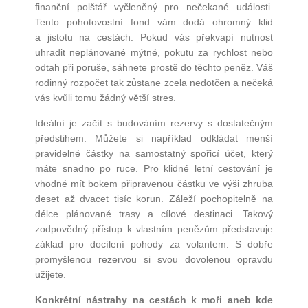
finanční polštář vyčleněný pro nečekané události.
Tento pohotovostní fond vám dodá ohromný klid
a jistotu na cestách. Pokud vás překvapí nutnost
uhradit neplánované mýtné, pokutu za rychlost nebo
odtah při poruše, sáhnete prostě do těchto peněz. Váš
rodinný rozpočet tak zůstane zcela nedotčen a nečeká
vás kvůli tomu žádný větší stres.
Ideální je začít s budováním rezervy s dostatečným
předstihem. Můžete si například odkládat menší
pravidelné částky na samostatný spořicí účet, který
máte snadno po ruce. Pro klidné letní cestování je
vhodné mít bokem připravenou částku ve výši zhruba
deset až dvacet tisíc korun. Záleží pochopitelně na
délce plánované trasy a cílové destinaci. Takový
zodpovědný přístup k vlastním penězům představuje
základ pro docílení pohody za volantem. S dobře
promyšlenou rezervou si svou dovolenou opravdu
užijete.
Konkrétní nástrahy na cestách k moři aneb kde