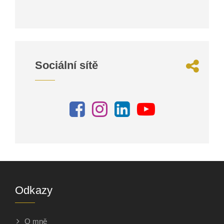
Sociální sítě
Odkazy
O mně