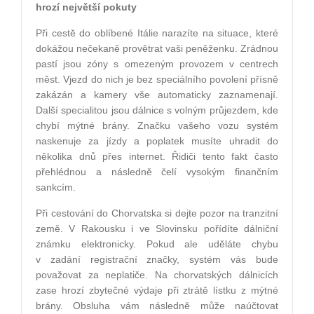
hrozí největší pokuty
Při cestě do oblíbené Itálie narazíte na situace, které
dokážou nečekaně provětrat vaši peněženku. Zrádnou
pastí jsou zóny s omezeným provozem v centrech
měst. Vjezd do nich je bez speciálního povolení přísně
zakázán a kamery vše automaticky zaznamenají.
Další specialitou jsou dálnice s volným průjezdem, kde
chybí mýtné brány. Značku vašeho vozu systém
naskenuje za jízdy a poplatek musíte uhradit do
několika dnů přes internet. Řidiči tento fakt často
přehlédnou a následně čelí vysokým finančním
sankcím.
Při cestování do Chorvatska si dejte pozor na tranzitní
země. V Rakousku i ve Slovinsku pořídíte dálniční
známku elektronicky. Pokud ale uděláte chybu
v zadání registrační značky, systém vás bude
považovat za neplatiče. Na chorvatských dálnicích
zase hrozí zbytečné výdaje při ztrátě lístku z mýtné
brány. Obsluha vám následně může naúčtovat