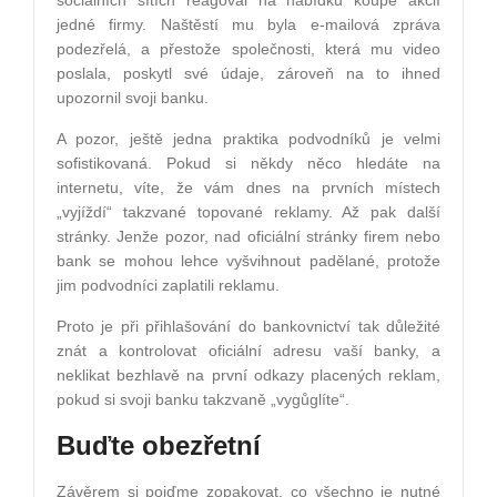
jedné firmy. Naštěstí mu byla e-mailová zpráva
podezřelá, a přestože společnosti, která mu video
poslala, poskytl své údaje, zároveň na to ihned
upozornil svoji banku.
A pozor, ještě jedna praktika podvodníků je velmi
sofistikovaná. Pokud si někdy něco hledáte na
internetu, víte, že vám dnes na prvních místech
„vyjíždí“ takzvané topované reklamy. Až pak další
stránky. Jenže pozor, nad oficiální stránky firem nebo
bank se mohou lehce vyšvihnout padělané, protože
jim podvodníci zaplatili reklamu.
Proto je při přihlašování do bankovnictví tak důležité
znát a kontrolovat oficiální adresu vaší banky, a
neklikat bezhlavě na první odkazy placených reklam,
pokud si svoji banku takzvaně „vygůglíte“.
Buďte obezřetní
Závěrem si pojďme zopakovat, co všechno je nutné