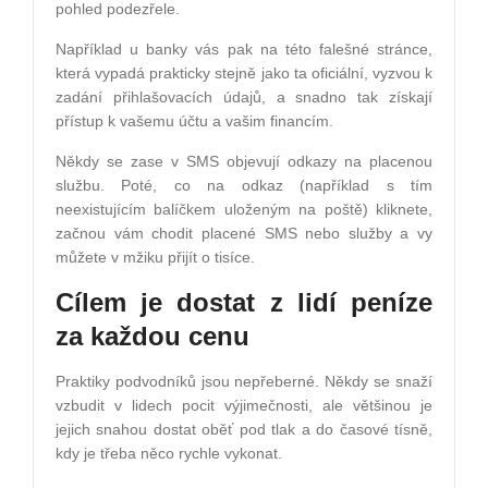
pohled podezřele.
Například u banky vás pak na této falešné stránce,
která vypadá prakticky stejně jako ta oficiální, vyzvou k
zadání přihlašovacích údajů, a snadno tak získají
přístup k vašemu účtu a vašim financím.
Někdy se zase v SMS objevují odkazy na placenou
službu. Poté, co na odkaz (například s tím
neexistujícím balíčkem uloženým na poště) kliknete,
začnou vám chodit placené SMS nebo služby a vy
můžete v mžiku přijít o tisíce.
Cílem je dostat z lidí peníze
za každou cenu
Praktiky podvodníků jsou nepřeberné. Někdy se snaží
vzbudit v lidech pocit výjimečnosti, ale většinou je
jejich snahou dostat oběť pod tlak a do časové tísně,
kdy je třeba něco rychle vykonat.