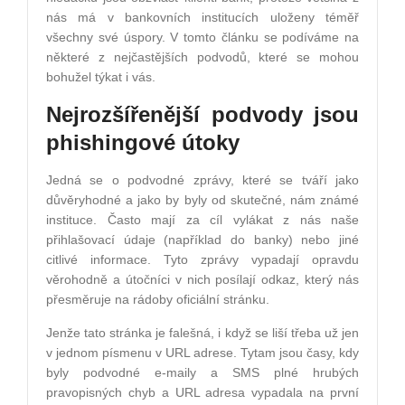
nás má v bankovních institucích uloženy téměř
všechny své úspory. V tomto článku se podíváme na
některé z nejčastějších podvodů, které se mohou
bohužel týkat i vás.
Nejrozšířenější podvody jsou
phishingové útoky
Jedná se o podvodné zprávy, které se tváří jako
důvěryhodné a jako by byly od skutečné, nám známé
instituce. Často mají za cíl vylákat z nás naše
přihlašovací údaje (například do banky) nebo jiné
citlivé informace. Tyto zprávy vypadají opravdu
věrohodně a útočníci v nich posílají odkaz, který nás
přesměruje na rádoby oficiální stránku.
Jenže tato stránka je falešná, i když se liší třeba už jen
v jednom písmenu v URL adrese. Tytam jsou časy, kdy
byly podvodné e-maily a SMS plné hrubých
pravopisných chyb a URL adresa vypadala na první