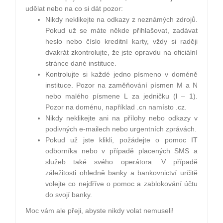
udělat nebo na co si dát pozor:
Nikdy neklikejte na odkazy z neznámých zdrojů.
Pokud už se máte někde přihlašovat, zadávat
heslo nebo číslo kreditní karty, vždy si raději
dvakrát zkontrolujte, že jste opravdu na oficiální
stránce dané instituce.
Kontrolujte si každé jedno písmeno v doméně
instituce. Pozor na zaměňování písmen M a N
nebo malého písmene L za jedničku (l – 1).
Pozor na doménu, například .cn namísto .cz.
Nikdy neklikejte ani na přílohy nebo odkazy v
podivných e-mailech nebo urgentních zprávách.
Pokud už jste klikli, požádejte o pomoc IT
odborníka nebo v případě placených SMS a
služeb také svého operátora. V případě
záležitosti ohledně banky a bankovnictví určitě
volejte co nejdříve o pomoc a zablokování účtu
do svojí banky.
Moc vám ale přeji, abyste nikdy volat nemuseli!