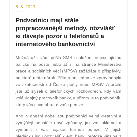
8. 3. 2023
Podvodníci mají stále
propracovanější metody, obzvlášť
si dávejte pozor u telefonátů a
internetového bankovnictví
Možná už i vám přišla SMS o uložení neexistujícího
balíčku na poště nebo ať si na stránce Ministerstva
práce a sociálních věcí (MPSV) zažádáte o příspěvky,
na které máte nárok. Přitom ani jedna ze zpráv nebyla
ve skutečnosti od České pošty nebo MPSV. A určitě
jste už slyšeli o telefonických rozhovorech, kdy vám
volá údajný pracovník banky, a přitom je to podvodník,
který vás chce obrat o vaše peníze.
Ano, v dnešní době jsou podvodníci velmi kreativní a
vymýšlejí neustále nové způsoby, jak vás oklamat a
vymámit z vás nějakou formou peníze. V jejich
hledáčku jsou obzvlášť klienti bank, protože většina z