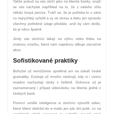
Takže pokud na vás útočí jako na klienta banky, snaží
se vás nachytat například na to, že z vašeho účtu
někdo čerpá peníze. Tváří se, že je potřeba to s vámi
co nejrychleji vyřešit a vy ve stresu a tlaku jim opravdu
všechny potřebné údaje předáte, aniž by vám došlo,
že je něco špatně.
Jindy vás útočníci lákají na výhru nebo třeba na
známou značku, která vám najednou slibuje zázračné
akce.
Sofistikované praktiky
Bohužel už nemůžeme spoléhat ani na úskalí české
gramatiky. Existuje už mnoho nástrojů, kdy si i cizinci
snadno nachystají útoky v češtině. Dokonce už je
zaznamenaný i případ videoútoku na klienta jedné z
českých bank.
Pomocí umělé inteligence si útočníci vytvořili video,
které klient obdržel do e-mailu jen pár dní poté, co na
sociálních sítích reagoval na nabídku koupě akcií