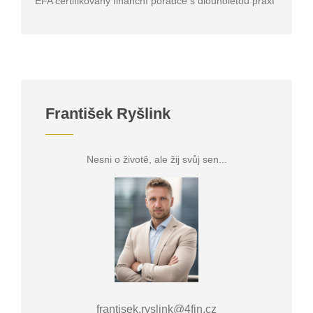
EFA certifikovaný finanční poradce s dlouholetou praxí
František Ryšlink
Nesni o životě, ale žij svůj sen...
frantisek.ryslink@4fin.cz