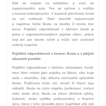
Dítě se rozjede na koloběžce a vrazí do
zaparkovaného auta. Pes se vytrhne z vodítka
a kousne kolemjdoucího. V kavárně převrhnete hrnek
na cizí notebook. Stačí okamžik nepozornosti
a najednou řešíte škodu za desítky či stovky tisíc
korun. Pojištění odpovědnosti v běžném životě je
jedna z nejpodceňovanějších pojistek vůbec, přitom
stojí jen pár stovek ročně a může vám zachránit
rodinný rozpočet.
Pojištění odpovědnosti v kostce: Komu a v jakých
situacích pomůže
Pojištění odpovědnosti v běžném občanském životě,
mezi lidmi známé jako pojistka na blbost, vám kryje
záda v okamžiku, kdy někomu neúmyslně způsobíte
škodu. Pojišťovna místo vás uhradí tři hlavní typy
nákladů: škodu na cizím majetku (poškození, zničení
nebo ztrátu věci), škodu na zdraví (léčebné výlohy,
bolestné, ztrátu výdělku poškozeného) a finanční
újmu, která z toho zpravidla plyne (například ušlý zisk