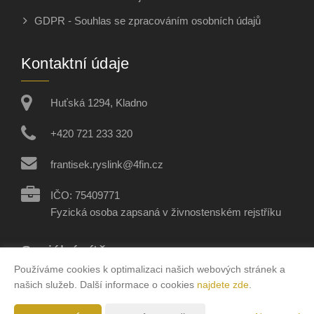
GDPR - Souhlas se zpracováním osobních údajů
Kontaktní údaje
Huťská 1294, Kladno
+420 721 233 320
frantisek.ryslink@4fin.cz
IČO: 75409771
Fyzická osoba zapsaná v živnostenském rejstříku
Sociální sítě
Používáme cookies k optimalizaci našich webových stránek a
našich služeb. Další informace o cookies
najdete zde
.