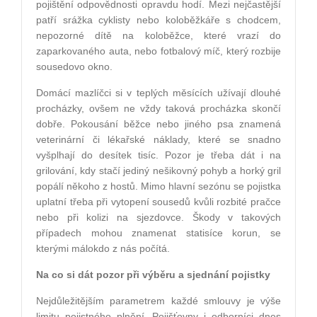
pojištění odpovědnosti opravdu hodí. Mezi nejčastější
patří srážka cyklisty nebo koloběžkáře s chodcem,
nepozorné dítě na koloběžce, které vrazí do
zaparkovaného auta, nebo fotbalový míč, který rozbije
sousedovo okno.
Domácí mazlíčci si v teplých měsících užívají dlouhé
procházky, ovšem ne vždy taková procházka skončí
dobře. Pokousání běžce nebo jiného psa znamená
veterinární či lékařské náklady, které se snadno
vyšplhají do desítek tisíc. Pozor je třeba dát i na
grilování, kdy stačí jediný nešikovný pohyb a horký gril
popálí někoho z hostů. Mimo hlavní sezónu se pojistka
uplatní třeba při vytopení sousedů kvůli rozbité pračce
nebo při kolizi na sjezdovce. Škody v takových
případech mohou znamenat statisíce korun, se
kterými málokdo z nás počítá.
Na co si dát pozor při výběru a sjednání pojistky
Nejdůležitějším parametrem každé smlouvy je výše
limitu pojistného plnění. Pojišťovny i odborníci dnes