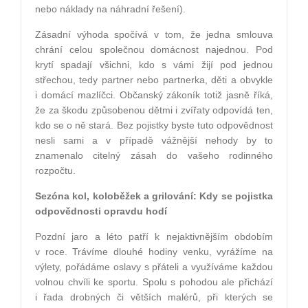
nebo náklady na náhradní řešení).
Zásadní výhoda spočívá v tom, že jedna smlouva
chrání celou společnou domácnost najednou. Pod
krytí spadají všichni, kdo s vámi žijí pod jednou
střechou, tedy partner nebo partnerka, děti a obvykle
i domácí mazlíčci. Občanský zákoník totiž jasně říká,
že za škodu způsobenou dětmi i zvířaty odpovídá ten,
kdo se o ně stará. Bez pojistky byste tuto odpovědnost
nesli sami a v případě vážnější nehody by to
znamenalo citelný zásah do vašeho rodinného
rozpočtu.
Sezóna kol, koloběžek a grilování: Kdy se pojistka
odpovědnosti opravdu hodí
Pozdní jaro a léto patří k nejaktivnějším obdobím
v roce. Trávíme dlouhé hodiny venku, vyrážíme na
výlety, pořádáme oslavy s přáteli a využíváme každou
volnou chvíli ke sportu. Spolu s pohodou ale přichází
i řada drobných či větších malérů, při kterých se