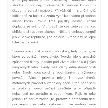
shodně doporučují minimálně 10 milionů korun pro
škody na zdraví i majetku. Při vážnějším zranění totiž
odškodné za bolest a ztrátu výdělku snadno přesáhne
milion korun. Pokud limit pojistky nestačí, rozdíl
doplatíte ze svého. V případě, že cestujete za hranice,
ohlídejte si i územní platnost. Některé smlouvy fungují
jen v České republice, jiné po celé Evropě a ty nejlepší
kdekoliv na světě.
Stejnou pozornost si zaslouží i výluky, tedy případy, na
které se pojištění nevztahuje. Typicky jde o úmyslně
způsobené škody, jednání pod vlivem alkoholu a jiných
návykových látek, škody mezi členy jedné domácnosti
nebo škody související s podnikáním a výkonem
povolání. Vlastní pravidla mívají i provoz dronů,
motorových plavidel a vrcholový sport. Před podpisem
si proto smlouvu pečlivě přečtěte a v případě
nejasností se poraďte s odborníkem. Pojistku také
jednou za pár let zrevidujte, protože s narozením dětí,
pořízením psa nebo stěhováním se mohou vaše