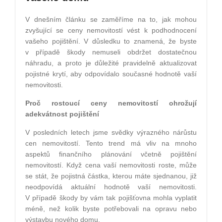
V dnešním článku se zaměříme na to, jak mohou
zvyšující se ceny nemovitostí vést k podhodnocení
vašeho pojištění. V důsledku to znamená, že byste
v případě škody nemuseli obdržet dostatečnou
náhradu, a proto je důležité pravidelně aktualizovat
pojistné krytí, aby odpovídalo současné hodnotě vaší
nemovitosti.
Proč rostoucí ceny nemovitostí ohrožují
adekvátnost pojištění
V posledních letech jsme svědky výrazného nárůstu
cen nemovitostí. Tento trend má vliv na mnoho
aspektů finančního plánování včetně pojištění
nemovitostí. Když cena vaší nemovitosti roste, může
se stát, že pojistná částka, kterou máte sjednanou, již
neodpovídá aktuální hodnotě vaší nemovitosti.
V případě škody by vám tak pojišťovna mohla vyplatit
méně, než kolik byste potřebovali na opravu nebo
výstavbu nového domu.