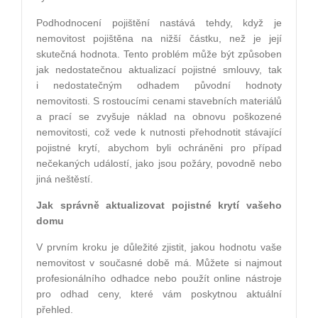
Podhodnocení pojištění nastává tehdy, když je
nemovitost pojištěna na nižší částku, než je její
skutečná hodnota. Tento problém může být způsoben
jak nedostatečnou aktualizací pojistné smlouvy, tak
i nedostatečným odhadem původní hodnoty
nemovitosti. S rostoucími cenami stavebních materiálů
a prací se zvyšuje náklad na obnovu poškozené
nemovitosti, což vede k nutnosti přehodnotit stávající
pojistné krytí, abychom byli ochráněni pro případ
nečekaných událostí, jako jsou požáry, povodně nebo
jiná neštěstí.
Jak správně aktualizovat pojistné krytí vašeho
domu
V prvním kroku je důležité zjistit, jakou hodnotu vaše
nemovitost v současné době má. Můžete si najmout
profesionálního odhadce nebo použít online nástroje
pro odhad ceny, které vám poskytnou aktuální
přehled.