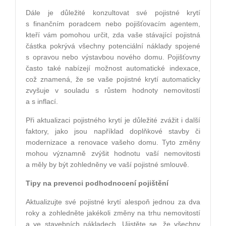
Dále je důležité konzultovat své pojistné krytí
s finančním poradcem nebo pojišťovacím agentem,
kteří vám pomohou určit, zda vaše stávající pojistná
částka pokrývá všechny potenciální náklady spojené
s opravou nebo výstavbou nového domu. Pojišťovny
často také nabízejí možnost automatické indexace,
což znamená, že se vaše pojistné krytí automaticky
zvyšuje v souladu s růstem hodnoty nemovitostí
a s inflací.
Při aktualizaci pojistného krytí je důležité zvážit i další
faktory, jako jsou například doplňkové stavby či
modernizace a renovace vašeho domu. Tyto změny
mohou významně zvýšit hodnotu vaší nemovitosti
a měly by být zohledněny ve vaší pojistné smlouvě.
Tipy na prevenci podhodnocení pojištění
Aktualizujte své pojistné krytí alespoň jednou za dva
roky a zohledněte jakékoli změny na trhu nemovitostí
a ve stavebních nákladech. Ujistěte se, že všechny