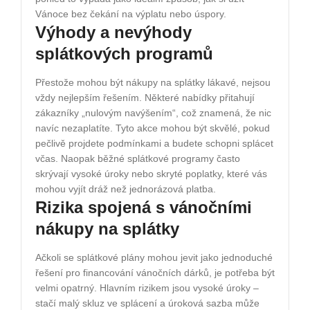
Vánoce bez čekání na výplatu nebo úspory.
Výhody a nevýhody
splátkových programů
Přestože mohou být nákupy na splátky lákavé, nejsou
vždy nejlepším řešením. Některé nabídky přitahují
zákazníky „nulovým navýšením“, což znamená, že nic
navíc nezaplatíte. Tyto akce mohou být skvělé, pokud
pečlivě projdete podmínkami a budete schopni splácet
včas. Naopak běžné splátkové programy často
skrývají vysoké úroky nebo skryté poplatky, které vás
mohou vyjít dráž než jednorázová platba.
Rizika spojená s vánočními
nákupy na splátky
Ačkoli se splátkové plány mohou jevit jako jednoduché
řešení pro financování vánočních dárků, je potřeba být
velmi opatrný. Hlavním rizikem jsou vysoké úroky –
stačí malý skluz ve splácení a úroková sazba může