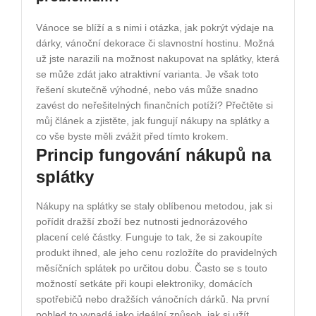
Vánoce se blíží a s nimi i otázka, jak pokrýt výdaje na
dárky, vánoční dekorace či slavnostní hostinu. Možná
už jste narazili na možnost nakupovat na splátky, která
se může zdát jako atraktivní varianta. Je však toto
řešení skutečně výhodné, nebo vás může snadno
zavést do neřešitelných finančních potíží? Přečtěte si
můj článek a zjistěte, jak fungují nákupy na splátky a
co vše byste měli zvážit před tímto krokem.
Princip fungování nákupů na
splátky
Nákupy na splátky se staly oblíbenou metodou, jak si
pořídit dražší zboží bez nutnosti jednorázového
placení celé částky. Funguje to tak, že si zakoupíte
produkt ihned, ale jeho cenu rozložíte do pravidelných
měsíčních splátek po určitou dobu. Často se s touto
možností setkáte při koupi elektroniky, domácích
spotřebičů nebo dražších vánočních dárků. Na první
pohled to vypadá jako ideální způsob, jak si užít