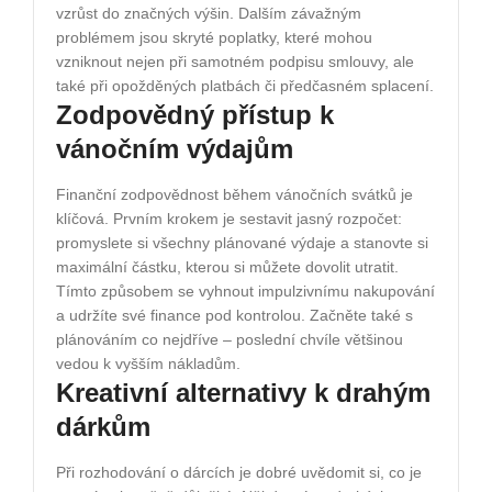
vzrůst do značných výšin. Dalším závažným
problémem jsou skryté poplatky, které mohou
vzniknout nejen při samotném podpisu smlouvy, ale
také při opožděných platbách či předčasném splacení.
Zodpovědný přístup k
vánočním výdajům
Finanční zodpovědnost během vánočních svátků je
klíčová. Prvním krokem je sestavit jasný rozpočet:
promyslete si všechny plánované výdaje a stanovte si
maximální částku, kterou si můžete dovolit utratit.
Tímto způsobem se vyhnout impulzivnímu nakupování
a udržíte své finance pod kontrolou. Začněte také s
plánováním co nejdříve – poslední chvíle většinou
vedou k vyšším nákladům.
Kreativní alternativy k drahým
dárkům
Při rozhodování o dárcích je dobré uvědomit si, co je