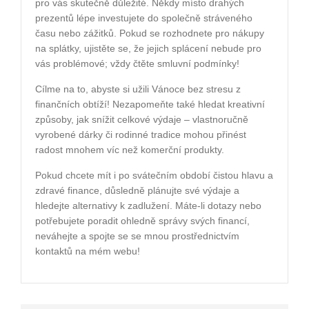
pro vás skutečně důležité. Někdy místo drahých
prezentů lépe investujete do společně stráveného
času nebo zážitků. Pokud se rozhodnete pro nákupy
na splátky, ujistěte se, že jejich splácení nebude pro
vás problémové; vždy čtěte smluvní podmínky!
Cílme na to, abyste si užili Vánoce bez stresu z
finančních obtíží! Nezapomeňte také hledat kreativní
způsoby, jak snížit celkové výdaje – vlastnoručně
vyrobené dárky či rodinné tradice mohou přinést
radost mnohem víc než komerční produkty.
Pokud chcete mít i po svátečním období čistou hlavu a
zdravé finance, důsledně plánujte své výdaje a
hledejte alternativy k zadlužení. Máte-li dotazy nebo
potřebujete poradit ohledně správy svých financí,
neváhejte a spojte se se mnou prostřednictvím
kontaktů na mém webu!