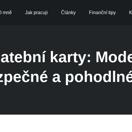
O mně
Jak pracuji
Články
Finanční tipy
K
latební karty: Mod
zpečné a pohodlné