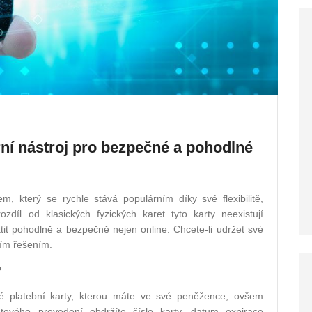
erní nástroj pro bezpečné a pohodlné
em, který se rychle stává populárním díky své flexibilitě,
díl od klasických fyzických karet tyto karty neexistují
tit pohodlně a bezpečně nejen online. Chcete-li udržet své
ním řešením.
?
ěžné platební karty, kterou máte ve své peněžence, ovšem
tového provedení obdržíte číslo karty, datum expirace