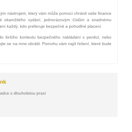
čným nástrojem, který vám může pomoci chránit vaše finance
sti okamžitého vydání, jednorázovým číslům a snadnému
 ocení každý, kdo preferuje bezpečné a pohodlné placení.
í do širšího kontextu bezpečného nakládání s penězi, nebo
hejte se na mne obrátit. Pomohu vám najít řešení, které bude
ink
radce s dlouholetou praxí