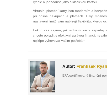
rychle a jednoduše jako s klasickou kartou.
Virtuální platební karty jsou moderním a bezpe
při online nákupech a platbách. Díky možno
nastavení limitů vám nabízejí flexibilitu, kterou
Pokud vás zajímá, jak virtuální karty zapadaj
chcete poradit s efektivní správou financí, nevá
nejlépe vyhovovat vašim potřebám.
Autor:
František Ryšl
EFA certifikovaný finanční po