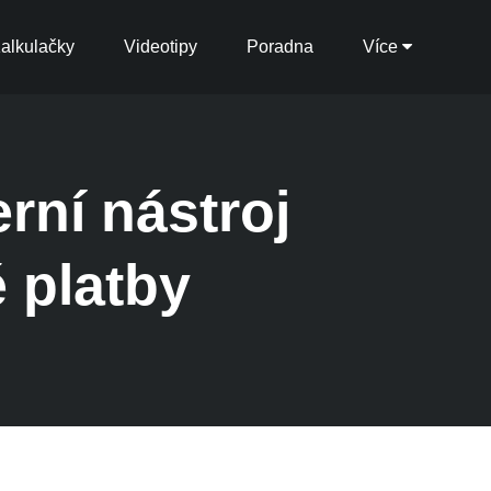
alkulačky
Videotipy
Poradna
Více
erní nástroj
 platby