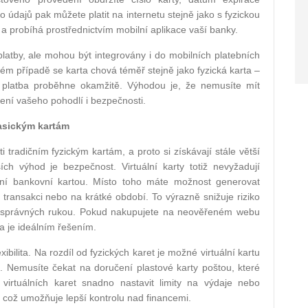
údajů pak můžete platit na internetu stejně jako s fyzickou
é a probíhá prostřednictvím mobilní aplikace vaší banky.
 platby, ale mohou být integrovány i do mobilních platebních
vém případě se karta chová téměř stejně jako fyzická karta –
e a platba proběhne okamžitě. Výhodou je, že nemusíte mít
šení vašeho pohodlí i bezpečnosti.
lasickým kartám
i tradičním fyzickým kartám, a proto si získávají stále větší
ích výhod je bezpečnost. Virtuální karty totiž nevyžadují
avní bankovní kartou. Místo toho máte možnost generovat
í transakci nebo na krátké období. To výrazně snižuje riziko
 nesprávných rukou. Pokud nakupujete na neověřeném webu
ta je ideálním řešením.
exibilita. Na rozdíl od fyzických karet je možné virtuální kartu
at. Nemusíte čekat na doručení plastové karty poštou, které
 virtuálních karet snadno nastavit limity na výdaje nebo
í, což umožňuje lepší kontrolu nad financemi.