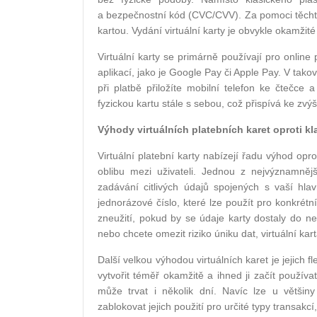
a bezpečnostní kód (CVC/CVV). Za pomoci těchto 
kartou. Vydání virtuální karty je obvykle okamžit
Virtuální karty se primárně používají pro online
aplikací, jako je Google Pay či Apple Pay. V tako
při platbě přiložíte mobilní telefon ke čtečc
fyzickou kartu stále s sebou, což přispívá ke zvý
Výhody virtuálních platebních karet oproti k
Virtuální platební karty nabízejí řadu výhod oprot
oblibu mezi uživateli. Jednou z nejvýznamnějš
zadávání citlivých údajů spojených s vaší hl
jednorázové číslo, které lze použít pro konkrétn
zneužití, pokud by se údaje karty dostaly do
nebo chcete omezit riziko úniku dat, virtuální kar
Další velkou výhodou virtuálních karet je jejich fl
vytvořit téměř okamžitě a ihned ji začít použív
může trvat i několik dní. Navíc lze u většiny
zablokovat jejich použití pro určité typy transakc