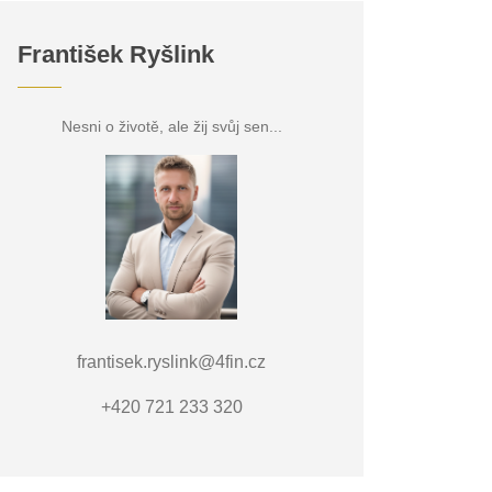
František Ryšlink
Nesni o životě, ale žij svůj sen...
frantisek.ryslink@4fin.cz
+420 721 233 320