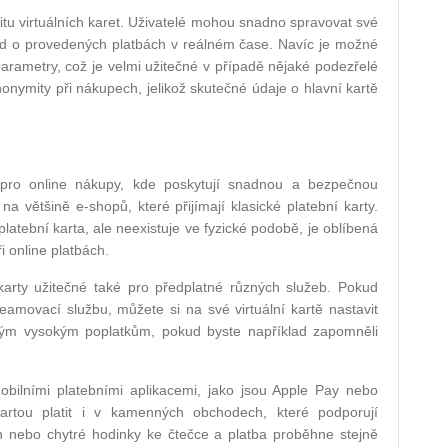
vitu virtuálních karet. Uživatelé mohou snadno spravovat své
hled o provedených platbách v reálném čase. Navíc je možné
 parametry, což je velmi užitečné v případě nějaké podezřelé
 anonymity při nákupech, jelikož skutečné údaje o hlavní kartě
y pro online nákupy, kde poskytují snadnou a bezpečnou
na většině e-shopů, které přijímají klasické platební karty.
platební karta, ale neexistuje ve fyzické podobě, je oblíbená
i online platbách.
 karty užitečné také pro předplatné různých služeb. Pokud
eamovací službu, můžete si na své virtuální kartě nastavit
ěným vysokým poplatkům, pokud byste například zapomněli
mobilními platebními aplikacemi, jako jsou Apple Pay nebo
artou platit i v kamenných obchodech, které podporují
efon nebo chytré hodinky ke čtečce a platba proběhne stejně