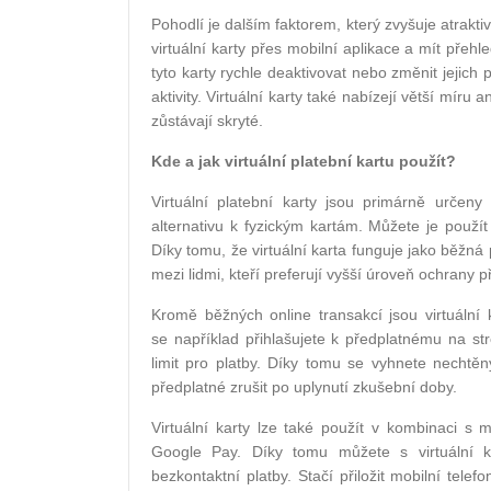
Pohodlí je dalším faktorem, který zvyšuje atrakti
virtuální karty přes mobilní aplikace a mít pře
tyto karty rychle deaktivovat nebo změnit jejich
aktivity. Virtuální karty také nabízejí větší míru
zůstávají skryté.
Kde a jak virtuální platební kartu použít?
Virtuální platební karty jsou primárně určen
alternativu k fyzickým kartám. Můžete je použít 
Díky tomu, že virtuální karta funguje jako běžná 
mezi lidmi, kteří preferují vyšší úroveň ochrany př
Kromě běžných online transakcí jsou virtuální
se například přihlašujete k předplatnému na str
limit pro platby. Díky tomu se vyhnete necht
předplatné zrušit po uplynutí zkušební doby.
Virtuální karty lze také použít v kombinaci s 
Google Pay. Díky tomu můžete s virtuální k
bezkontaktní platby. Stačí přiložit mobilní tel