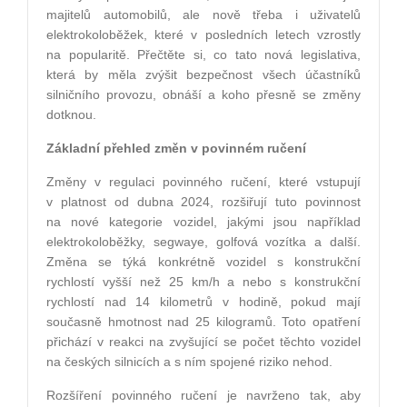
majitelů automobilů, ale nově třeba i uživatelů
elektrokoloběžek, které v posledních letech vzrostly
na popularitě. Přečtěte si, co tato nová legislativa,
která by měla zvýšit bezpečnost všech účastníků
silničního provozu, obnáší a koho přesně se změny
dotknou.
Základní přehled změn v povinném ručení
Změny v regulaci povinného ručení, které vstupují
v platnost od dubna 2024, rozšiřují tuto povinnost
na nové kategorie vozidel, jakými jsou například
elektrokoloběžky, segwaye, golfová vozítka a další.
Změna se týká konkrétně vozidel s konstrukční
rychlostí vyšší než 25 km/h a nebo s konstrukční
rychlostí nad 14 kilometrů v hodině, pokud mají
současně hmotnost nad 25 kilogramů. Toto opatření
přichází v reakci na zvyšující se počet těchto vozidel
na českých silnicích a s ním spojené riziko nehod.
Rozšíření povinného ručení je navrženo tak, aby