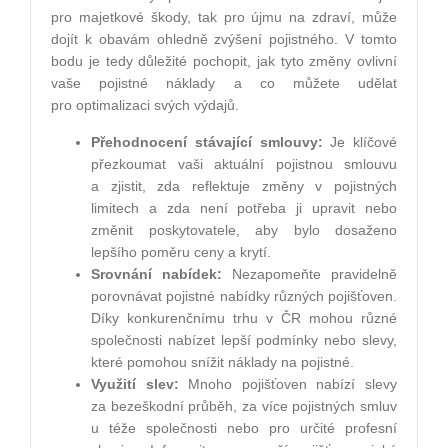
pro majetkové škody, tak pro újmu na zdraví, může
dojít k obavám ohledně zvýšení pojistného. V tomto
bodu je tedy důležité pochopit, jak tyto změny ovlivní
vaše pojistné náklady a co můžete udělat
pro optimalizaci svých výdajů.
Přehodnocení stávající smlouvy:
Je klíčové
přezkoumat vaši aktuální pojistnou smlouvu
a zjistit, zda reflektuje změny v pojistných
limitech a zda není potřeba ji upravit nebo
změnit poskytovatele, aby bylo dosaženo
lepšího poměru ceny a krytí.
Srovnání nabídek:
Nezapomeňte pravidelně
porovnávat pojistné nabídky různých pojišťoven.
Díky konkurenčnímu trhu v ČR mohou různé
společnosti nabízet lepší podmínky nebo slevy,
které pomohou snížit náklady na pojistné.
Využití slev:
Mnoho pojišťoven nabízí slevy
za bezeškodní průběh, za více pojistných smluv
u téže společnosti nebo pro určité profesní