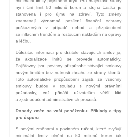
minimální limity pojistného krytí. Pro majetkové škody
nyní činí limit 50 milionů korun a stejná částka je
stanovena i pro újmu na zdraví. Tyto změny
znamenají významné posílení finanční ochrany
poškozených v případě nehod a přizpůsobení
se inflačním trendům a rostoucím nákladům na opravy
a léčbu.
Důležitou informací pro držitele stávajících smluv je,
že aktualizace limitů se provede automaticky.
Pojišťovny jsou povinny přizpůsobit stávající smlouvy
novým limitům bez nutnosti zásahu ze strany klientů.
Toto automatické přizpůsobení zajistí, že všechny
smlouvy budou v souladu s novými právními
požadavky, což přináší uživatelům větší klid
a zjednodušení administrativních procesů.
Dopady změn na vaši peněženku: Příklady a tipy
pro úsporu
S novými změnami v povinném ručení, které zvyšují
minimální limity plnění na 50 milionů korun jak