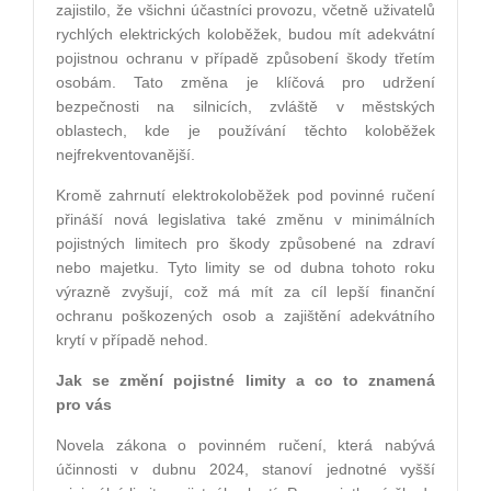
zajistilo, že všichni účastníci provozu, včetně uživatelů
rychlých elektrických koloběžek, budou mít adekvátní
pojistnou ochranu v případě způsobení škody třetím
osobám. Tato změna je klíčová pro udržení
bezpečnosti na silnicích, zvláště v městských
oblastech, kde je používání těchto koloběžek
nejfrekventovanější.
Kromě zahrnutí elektrokoloběžek pod povinné ručení
přináší nová legislativa také změnu v minimálních
pojistných limitech pro škody způsobené na zdraví
nebo majetku. Tyto limity se od dubna tohoto roku
výrazně zvyšují, což má mít za cíl lepší finanční
ochranu poškozených osob a zajištění adekvátního
krytí v případě nehod.
Jak se změní pojistné limity a co to znamená
pro vás
Novela zákona o povinném ručení, která nabývá
účinnosti v dubnu 2024, stanoví jednotné vyšší